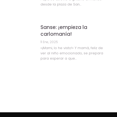
desde la plaza de San...
Sanse: ¡empieza la
carlomanía!
11 Ene, 2025
«¡Mami, lo he visto!» Y mamá, feliz de
ver al niño emocionado, se prepara
para esperar a que...