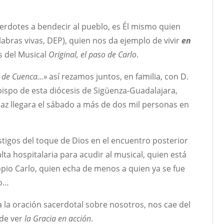
cerdotes a bendecir al pueblo, es Él mismo quien
labras vivas, DEP), quien nos da ejemplo de vivir
en
és del Musical
Original, el paso de Carlo
.
a de Cuenca…»
así rezamos juntos, en familia, con D.
bispo de esta diócesis de Sigüenza-Guadalajara,
paz llegara el sábado a más de dos mil personas en
tigos del toque de Dios en el encuentro posterior
lta hospitalaria para acudir al musical, quien está
io Carlo, quien echa de menos a quien ya se fue
lo…
la oración sacerdotal sobre nosotros, nos cae del
 de ver
la Gracia en acción
.