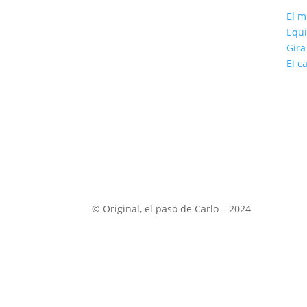
El m
Equ
Gira
El c
© Original, el paso de Carlo – 2024